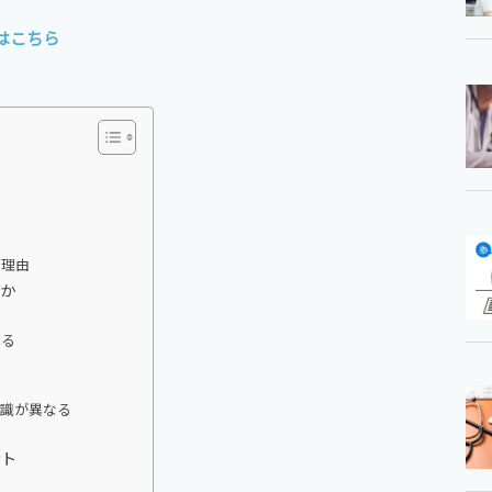
はこちら
た理由
か
いる
意識が異なる
ント