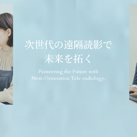
次世代の遠隔読影で
未来を拓く
Pioneering the Future with
Next-Generation Tele-radiology.