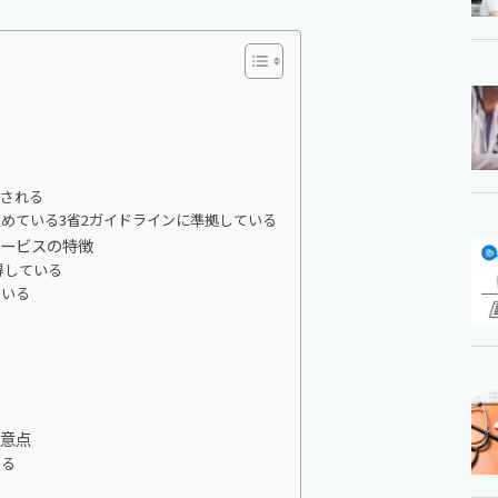
理される
めている3省2ガイドラインに準拠している
サービスの特徴
得している
ている
意点
する