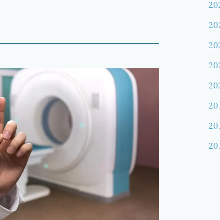
20
20
20
20
20
20
20
20