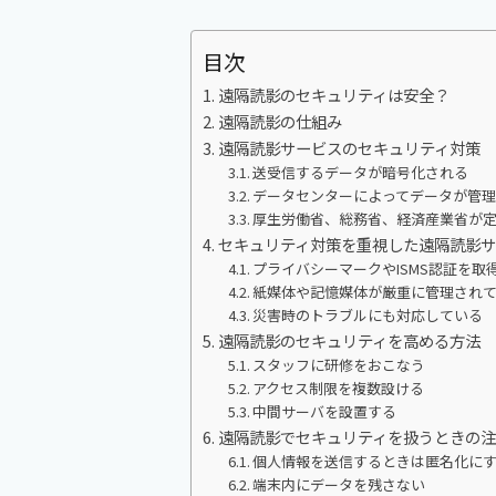
目次
遠隔読影のセキュリティは安全？
遠隔読影の仕組み
遠隔読影サービスのセキュリティ対策
送受信するデータが暗号化される
データセンターによってデータが管
厚生労働省、総務省、経済産業省が定
セキュリティ対策を重視した遠隔読影
プライバシーマークやISMS認証を取
紙媒体や記憶媒体が厳重に管理され
災害時のトラブルにも対応している
遠隔読影のセキュリティを高める方法
スタッフに研修をおこなう
アクセス制限を複数設ける
中間サーバを設置する
遠隔読影でセキュリティを扱うときの注
個人情報を送信するときは匿名化に
端末内にデータを残さない