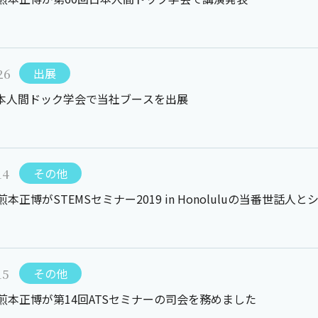
26
出展
日本人間ドック学会で当社ブースを出展
14
その他
煎本正博がSTEMSセミナー2019 in Honoluluの当番世話
15
その他
煎本正博が第14回ATSセミナーの司会を務めました