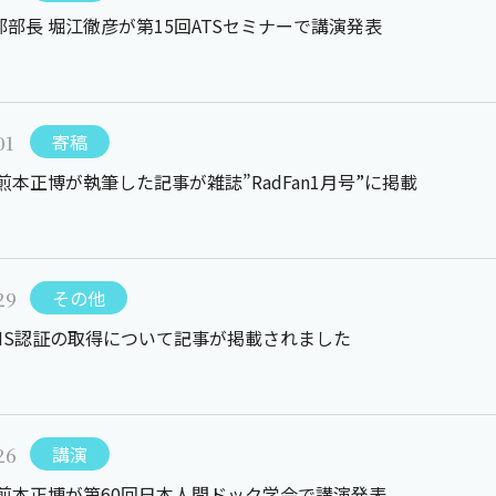
部長 堀江徹彦が第15回ATSセミナーで講演発表
01
寄稿
煎本正博が執筆した記事が雑誌”RadFan1月号”に掲載
29
その他
SMS認証の取得について記事が掲載されました
26
講演
 煎本正博が第60回日本人間ドック学会で講演発表