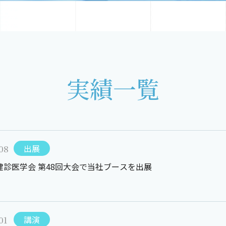
実績一覧
08
出展
健診医学会 第48回大会で当社ブースを出展
01
講演