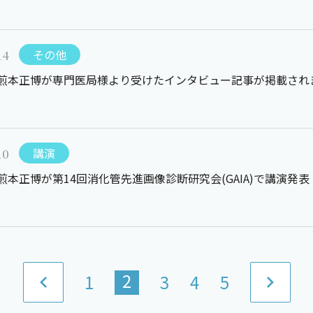
14
その他
 煎本正博が専門医局様より受けたインタビュー記事が掲載され
10
講演
煎本正博が第14回消化管先進画像診断研究会(GAIA)で講演発表
2
1
3
4
5