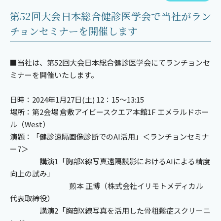
第52回大会日本総合健診医学会で当社がラン
チョンセミナーを開催します
■当社は、第52回大会日本総合健診医学会にてランチョンセ
ミナーを開催いたします。
日時：2024年1月27日(土) 12：15～13:15
場所：第2会場 倉敷アイビースクエア本館1F エメラルドホー
ル（West）
演題：「健診遠隔画像診断でのAI活用」＜ランチョンセミナ
ー7＞
講演1「胸部X線写真遠隔読影におけるAIによる精度
向上の試み」
煎本 正博（株式会社イリモトメディカル
代表取締役）
講演2「胸部X線写真を活用した骨粗鬆症スクリーニ