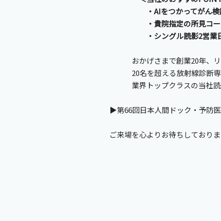
・AIをつかってがん検診
・貴院指定の所見コード・
・シングル読影2営業日、
おかげさまで創業20年、リピ
20名を超える放射線診断専
業界トップクラスの当社読影
▶第66回日本人間ドック・予防
ご来場を心よりお待ちしておりま