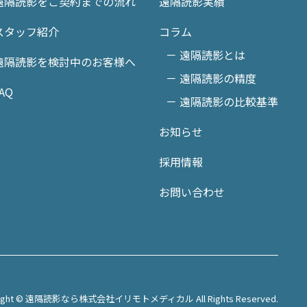
遠隔読影をご契約までの流れ
遠隔読影実績
スタッフ紹介
コラム
－ 遠隔読影とは
遠隔読影を検討中のお客様へ
－ 遠隔読影の精度
AQ
－ 遠隔読影の比較基準
お知らせ
採用情報
お問い合わせ
right © 遠隔読影なら株式会社イリモトメディカル All Rights Reserved.